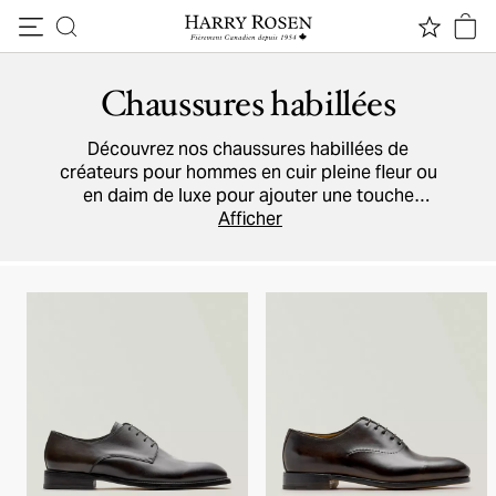
Passer au contenu
Chaussures habillées
Découvrez nos chaussures habillées de
créateurs pour hommes en cuir pleine fleur ou
en daim de luxe pour ajouter une touche
d'élégance aux ensembles sur mesure. Explorez
Afficher
les derniers modèles de
Prada
,
ZEGNA
,
Ferragamo
, et bien d'autres pour avoir une idée
des meilleures chaussures au monde.