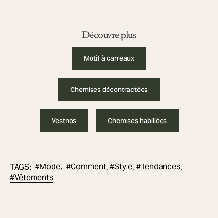
Découvre plus
Motif à carreaux
Chemises décontractées
Vestnos
Chemises habillées
#
Mode,
#
Comment
#
Style
#
Tendances
TAGS
:
,
,
,
#
Vêtements