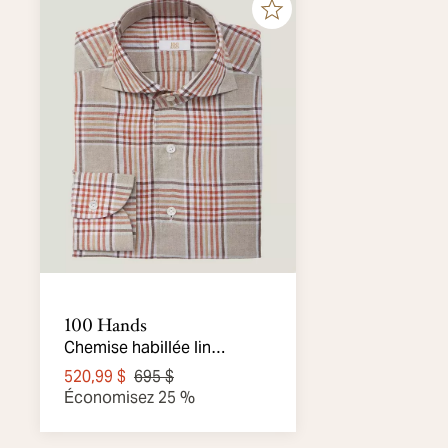
100 Hands
Chemise habillée lin
carreauté
520,99 $
695 $
Économisez 25 %