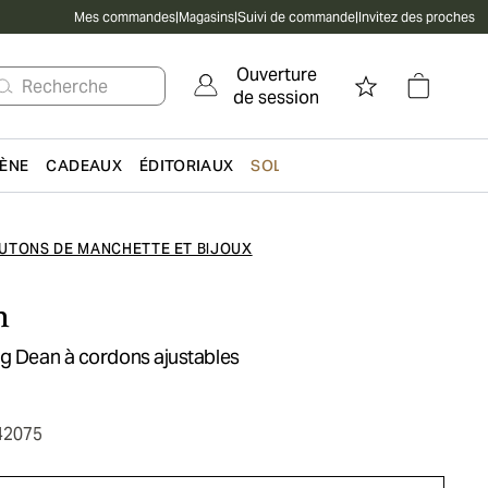
Mes commandes
|
Magasins
|
Suivi de commande
|
Invitez des proches
Ouverture
Recherche
de session
IÈNE
CADEAUX
ÉDITORIAUX
SOLDES
UTONS DE MANCHETTE ET BIJOUX
n
ng Dean à cordons ajustables
42075