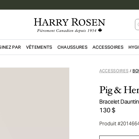
INEZ PAR
VÊTEMENTS
CHAUSSURES
ACCESSOIRES
HYG
Passer au contenu principal
ACCESSOIRES
BO
/
Pig & He
Bracelet Daunti
130 $
Produit #201466