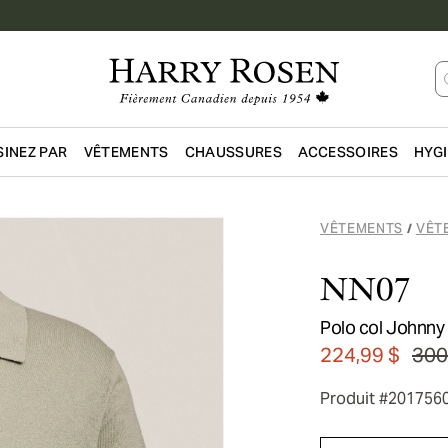
INEZ PAR
VÊTEMENTS
CHAUSSURES
ACCESSOIRES
HYG
Passer au contenu principal
VÊTEMENTS
VÊT
/
NN07
Polo col Johnny
224,99 $
300
Produit #201756