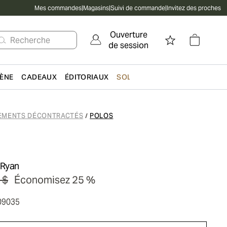
Mes commandes
|
Magasins
|
Suivi de commande
|
Invitez des proches
Ouverture
Recherche
de session
IÈNE
CADEAUX
ÉDITORIAUX
SOLDES
EMENTS DÉCONTRACTÉS
POLOS
/
 Ryan
 $
Économisez 25 %
09035