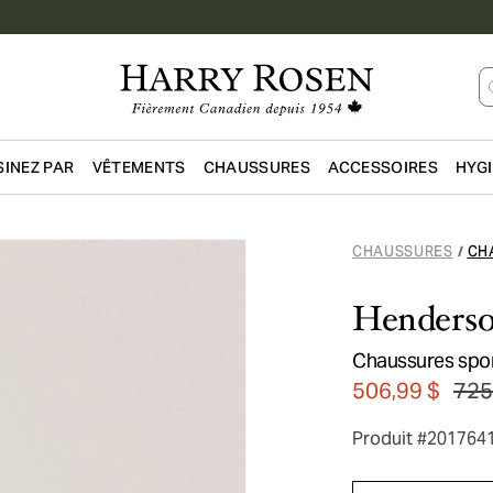
INEZ PAR
VÊTEMENTS
CHAUSSURES
ACCESSOIRES
HYG
Passer au contenu principal
CHAUSSURES
CH
/
Henders
Chaussures spor
506,99 $
725
Produit #201764