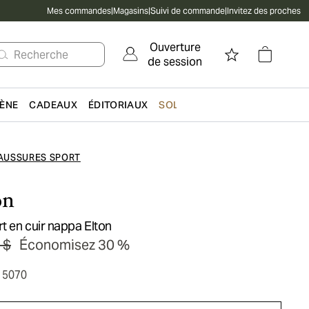
Mes commandes
|
Magasins
|
Suivi de commande
|
Invitez des proches
Ouverture
Recherche
de session
IÈNE
CADEAUX
ÉDITORIAUX
SOLDES
AUSSURES SPORT
on
t en cuir nappa Elton
 $
Économisez 30 %
15070