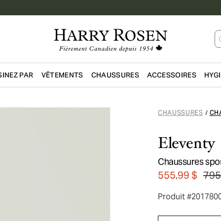
INEZ PAR
VÊTEMENTS
CHAUSSURES
ACCESSOIRES
HYG
Passer au contenu principal
CHAUSSURES
CH
/
Eleventy
Chaussures spor
555,99 $
795
Produit #201780