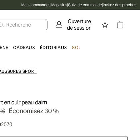
Mes commandes
|
Magasins
|
Suivi de commande
|
Invitez des proches
Ouverture
Recherche
de session
IÈNE
CADEAUX
ÉDITORIAUX
SOLDES
AUSSURES SPORT
t en cuir peau daim
 $
Économisez 30 %
02070