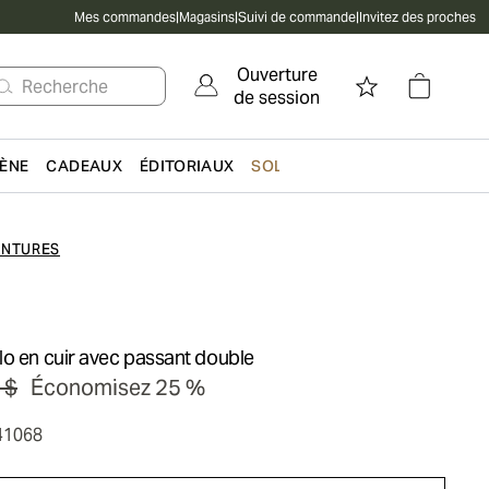
Mes commandes
|
Magasins
|
Suivi de commande
|
Invitez des proches
Ouverture
Recherche
de session
IÈNE
CADEAUX
ÉDITORIAUX
SOLDES
INTURES
lo en cuir avec passant double
 $
Économisez 25 %
41068