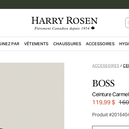
INEZ PAR
VÊTEMENTS
CHAUSSURES
ACCESSOIRES
HYG
Passer au contenu principal
ACCESSOIRES
CE
/
BOSS
Ceinture Carmel
119,99 $
160
Produit #201640