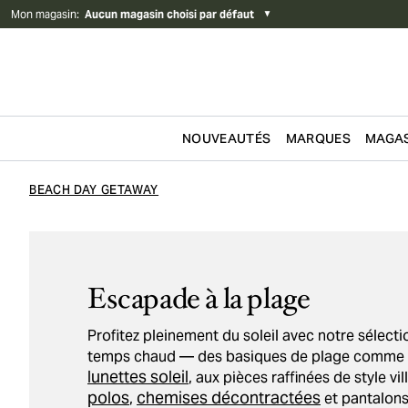
Mon magasin
:
Aucun magasin choisi par défaut
▼
NOUVEAUTÉS
MARQUES
MAGAS
Passer au contenu
BEACH DAY GETAWAY
Escapade à la plage
Profitez pleinement du soleil avec notre sélecti
temps chaud — des basiques de plage comme
lunettes soleil
, aux pièces raffinées de style v
polos
chemises décontractées
,
et pantalons