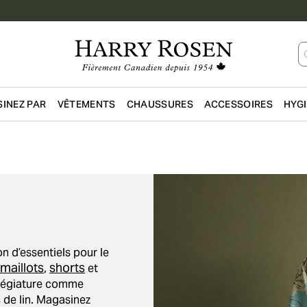
INEZ PAR
VÊTEMENTS
CHAUSSURES
ACCESSOIRES
HYG
Passer au contenu principal
on d’essentiels pour le
maillots
shorts
,
et
illégiature comme
 de lin. Magasinez