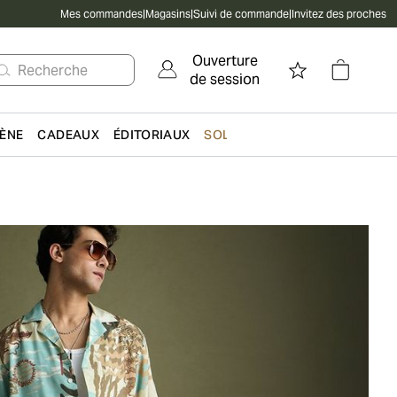
Mes commandes
|
Magasins
|
Suivi de commande
|
Invitez des proches
Ouverture
Recherche
de session
IÈNE
CADEAUX
ÉDITORIAUX
SOLDES