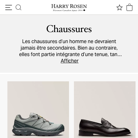
Passer au contenu
Chaussures
Les chaussures d’un homme ne devraient
jamais être secondaires. Bien au contraire,
elles font partie intégrante d’une tenue, tant
pour le travail que pour les congés et les
Afficher
grandes soirées. Chez Harry Rosen, vous
trouverez tous les modèles de qualité dont
vous avez besoin, par exemple
des baskets
,
des bottes sport
et des chaussures chics
fabriquées par des artisans italiens
chevronnés. Notre répertoire inclut les
marques
Prada
,
Ferragamo
,
Tod’s
, et plusieurs
autres.