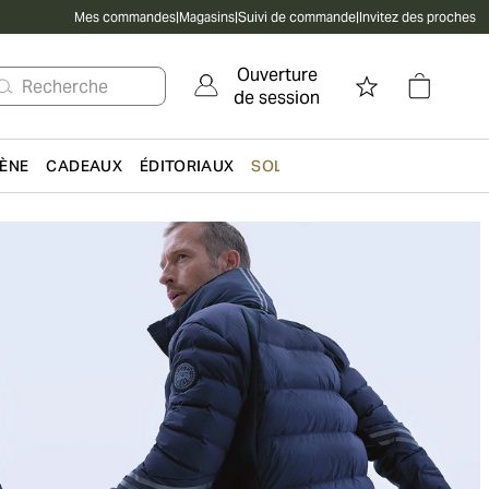
Mes commandes
|
Magasins
|
Suivi de commande
|
Invitez des proches
Ouverture
Recherche
de session
IÈNE
CADEAUX
ÉDITORIAUX
SOLDES