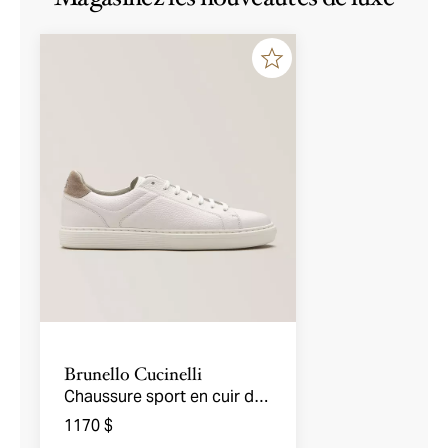
Brunello Cucinelli
Chaussure sport en cuir de
veau texturé
1170 $