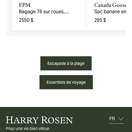
FPM
Canada Goose
Bagage 76 sur roues,
Sac banane en ti
collection Bank
technique
2550 $
295 $
Escapade à la plage
Essentiels de voyage
Pour une vie bien vêtue