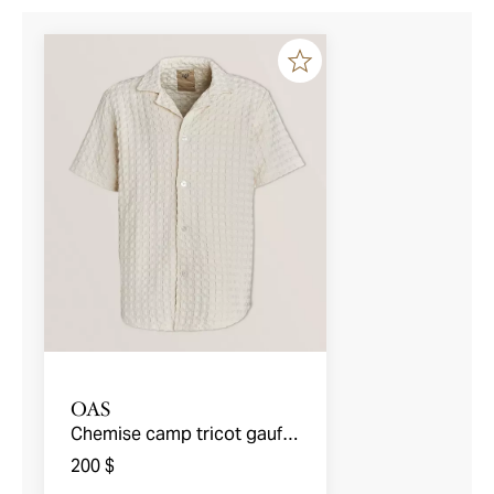
OAS
Chemise camp tricot gaufré
Cuba
200 $