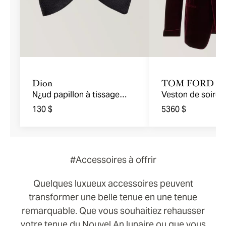
Dion
TOM FORD
N¿ud papillon à tissage
Veston de soirée
gros-grain
velours
130 $
5360 $
#Accessoires à offrir
Quelques luxueux accessoires peuvent
transformer une belle tenue en une tenue
remarquable. Que vous souhaitiez rehausser
votre tenue du Nouvel An lunaire ou que vous