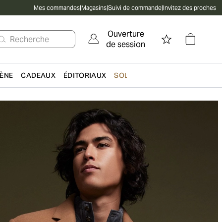
Mes commandes
|
Magasins
|
Suivi de commande
|
Invitez des proches
Ouverture
Recherche
de session
IÈNE
CADEAUX
ÉDITORIAUX
SOLDES