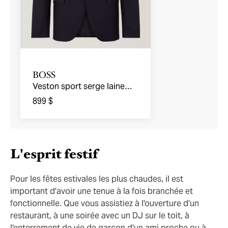
BOSS
Veston sport serge laine
vierge coupe-ajustée
899 $
L'esprit festif
Pour les fêtes estivales les plus chaudes, il est
important d'avoir une tenue à la fois branchée et
fonctionnelle. Que vous assistiez à l'ouverture d'un
restaurant, à une soirée avec un DJ sur le toit, à
l'enterrement de vie de garçon d'un ami proche ou à