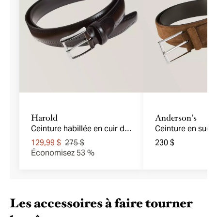
Harold
Anderson's
Ceinture habillée en cuir de
Ceinture en suèd
veau
129,99 $
275 $
230 $
Économisez 53 %
Les accessoires à faire tourner