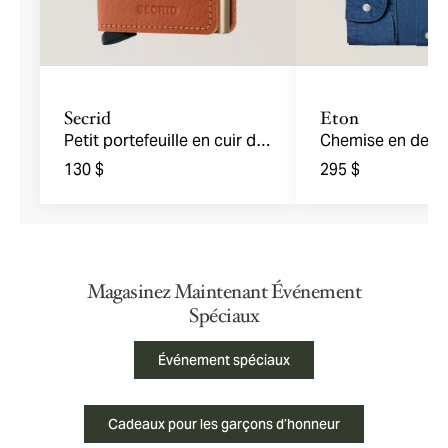
Secrid
Eton
Petit portefeuille en cuir de
Chemise en deni
tannage végétal
coupe amincie
130 $
295 $
Magasinez Maintenant Événement
Spéciaux
Événement spéciaux
Cadeaux pour les garçons d’honneur