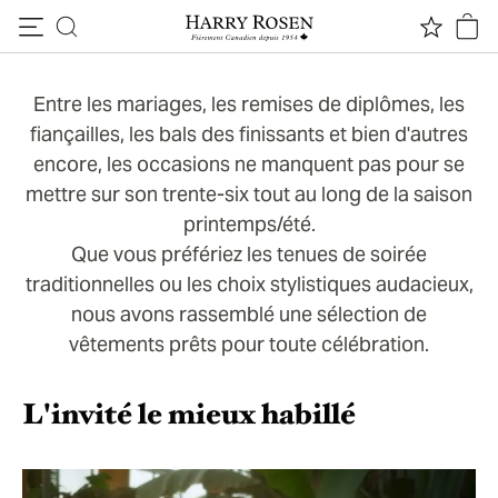
CÉLÉBREZ LE PRINTEMPS/ÉTÉ 2023 AVEC STYLE
Passer au contenu
Vêtements d'événements et
de cérémonie
Entre les mariages, les remises de diplômes, les
fiançailles, les bals des finissants et bien d'autres
encore, les occasions ne manquent pas pour se
mettre sur son trente-six tout au long de la saison
printemps/été.
Que vous préfériez les tenues de soirée
traditionnelles ou les choix stylistiques audacieux,
nous avons rassemblé une sélection de
vêtements prêts pour toute célébration.
L'invité le mieux habillé