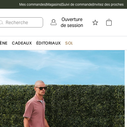
Mes commandes
|
Magasins
|
Suivi de commande
|
Invitez des proches
Ouverture
Recherche
de session
IÈNE
CADEAUX
ÉDITORIAUX
SOLDES