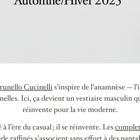
Automne/Hiver 2025
runello Cucinelli
s’inspire de l’anamnèse — l’
elles. Ici, ça devient un vestiaire masculin qu
réinvente pour la vie moderne.
 à l’ère du casual ; il se réinvente. Les
complet
de raffinés s’associent sans effort à des
pantal