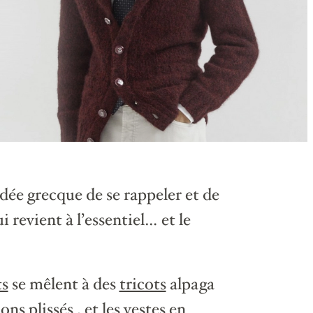
idée grecque de se rappeler et de
i revient à l’essentiel… et le
s
se mêlent à des
tricots
alpaga
ons plissés
, et les
vestes
en