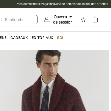
Mes commandes
|
Magasins
|
Suivi de commande
|
Invitez des proches
Ouverture
Recherche
de session
IÈNE
CADEAUX
ÉDITORIAUX
SOLDES