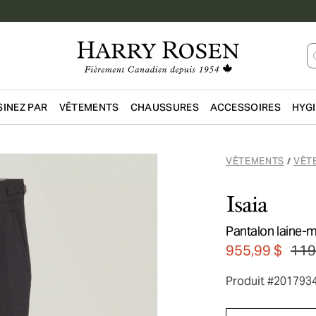
INEZ PAR
VÊTEMENTS
CHAUSSURES
ACCESSOIRES
HYG
Passer au contenu principal
VÊTEMENTS
VÊT
/
Isaia
Pantalon laine-m
955,99 $
119
Produit #201793