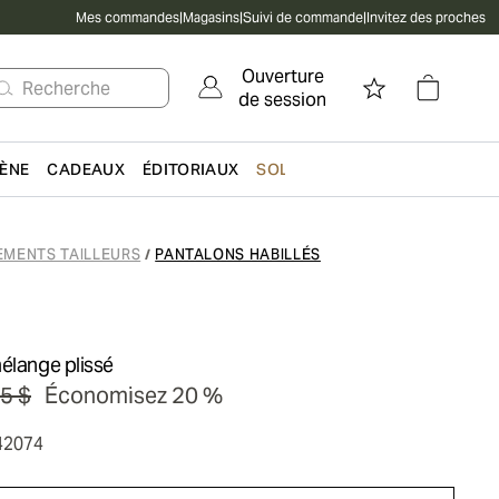
Mes commandes
|
Magasins
|
Suivi de commande
|
Invitez des proches
Ouverture
Recherche
de session
IÈNE
CADEAUX
ÉDITORIAUX
SOLDES
EMENTS TAILLEURS
PANTALONS HABILLÉS
/
élange plissé
5 $
Économisez 20 %
42074