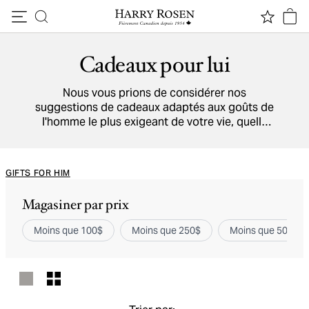
Passer au contenu
Cadeaux pour lui
Nous vous prions de considérer nos
suggestions de cadeaux adaptés aux goûts de
l'homme le plus exigeant de votre vie, quelle
que soit la célébration. Explorez une gamme
alléchante de parfums
fragrances
envoûtants,
d'accessoires
de
luxe
et bien d’autres cadeaux
GIFTS FOR HIM
parfaits pour n'importe quelle occasion.
Magasiner par prix
Moins que 100$
Moins que 250$
Moins que 500$