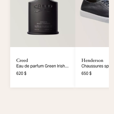
Creed
Henderson
Eau de parfum Green Irish
Chaussures sport
Tweed 100ml
cuir grainé
620 $
650 $