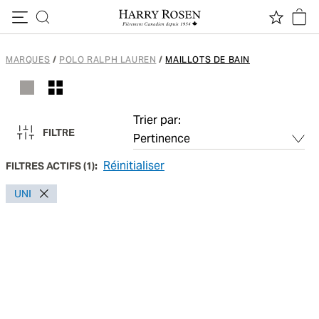
Passer au contenu
MARQUES
/
POLO RALPH LAUREN
/
MAILLOTS DE BAIN
Trier par:
FILTRE
Réinitialiser
FILTRES ACTIFS
(
1
):
UNI