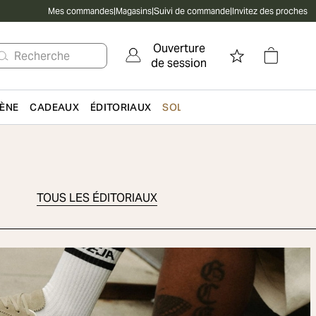
Mes commandes
|
Magasins
|
Suivi de commande
|
Invitez des proches
Ouverture
Recherche
de session
IÈNE
CADEAUX
ÉDITORIAUX
SOLDES
TOUS LES ÉDITORIAUX