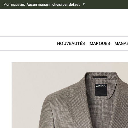
Mon magasin
:
Aucun magasin choisi par défaut
▼
NOUVEAUTÉS
MARQUES
MAGAS
Passer au contenu