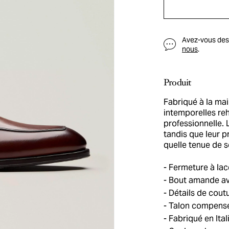
Avez-vous des q
nous
.
Produit
Fabriqué à la main
intemporelles reh
professionnelle. 
tandis que leur p
quelle tenue de s
Fermeture à lac
Bout amande ave
Détails de cout
Talon compens
Fabriqué en Ital