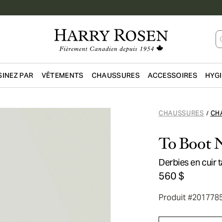
INEZ PAR
VÊTEMENTS
CHAUSSURES
ACCESSOIRES
HYG
Passer au contenu principal
CHAUSSURES
CH
/
To Boot 
Derbies en cuir 
560 $
Produit #201778