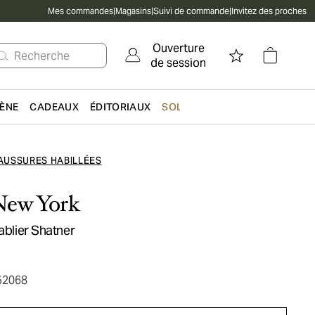
Mes commandes
|
Magasins
|
Suivi de commande
|
Invitez des proches
Ouverture
Recherche
de session
IÈNE
CADEAUX
ÉDITORIAUX
SOLDES
AUSSURES HABILLÉES
New York
tablier Shatner
52068