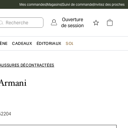
Mes commandes
|
Magasins
|
Suivi de commande
|
Invitez des proches
Ouverture
Recherche
de session
IÈNE
CADEAUX
ÉDITORIAUX
SOLDES
AUSSURES DÉCONTRACTÉES
Armani
52204