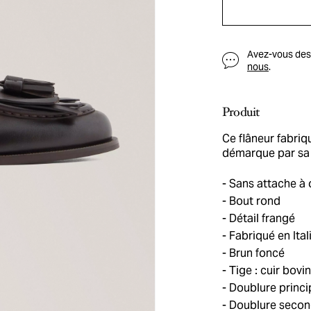
Avez-vous des q
nous
.
Produit
Ce flâneur fabriq
démarque par sa 
Sans attache à o
Bout rond
Détail frangé
Fabriqué en Ital
Brun foncé
Tige : cuir bovin
Doublure princip
Doublure second