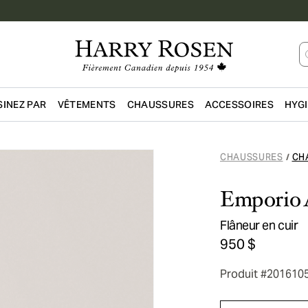
INEZ PAR
VÊTEMENTS
CHAUSSURES
ACCESSOIRES
HYG
Passer au contenu principal
CHAUSSURES
CH
/
Emporio 
Flâneur en cuir
950 $
Produit #201610