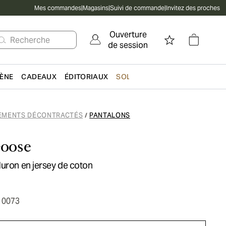
Mes commandes
|
Magasins
|
Suivi de commande
|
Invitez des proches
Ouverture
Recherche
de session
IÈNE
CADEAUX
ÉDITORIAUX
SOLDES
EMENTS DÉCONTRACTÉS
PANTALONS
/
oose
uron en jersey de coton
10073