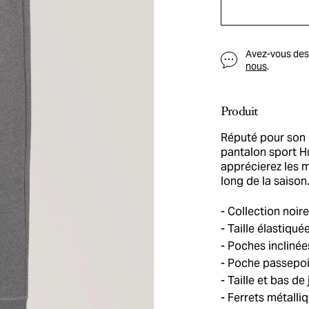
Avez-vous des q
nous
.
Produit
Réputé pour son d
pantalon sport H
apprécierez les m
long de la saison
Collection noire
Taille élastiqué
Poches inclinée
Poche passepoilée
Taille et bas de
Ferrets métalli