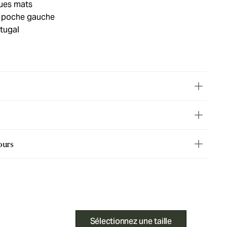
ques mats
a poche gauche
tugal
ours
Sélectionnez une taille