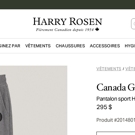
INEZ PAR
VÊTEMENTS
CHAUSSURES
ACCESSOIRES
HYG
Passer au contenu principal
VÊTEMENTS
VÊT
/
Canada G
Pantalon sport H
295 $
Produit #201480