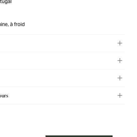
tugal
ne, à froid
ours