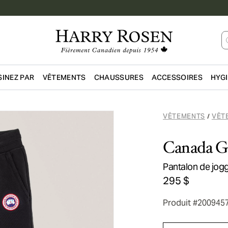
INEZ PAR
VÊTEMENTS
CHAUSSURES
ACCESSOIRES
HYG
Passer au contenu principal
VÊTEMENTS
VÊT
/
Canada G
Pantalon de jog
295 $
Produit #200945