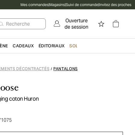
Mes commandes
|
Magasins
|
Suivi de commande
|
Invitez des proches
Ouverture
Recherche
de session
IÈNE
CADEAUX
ÉDITORIAUX
SOLDES
EMENTS DÉCONTRACTÉS
PANTALONS
/
oose
ging coton Huron
71075