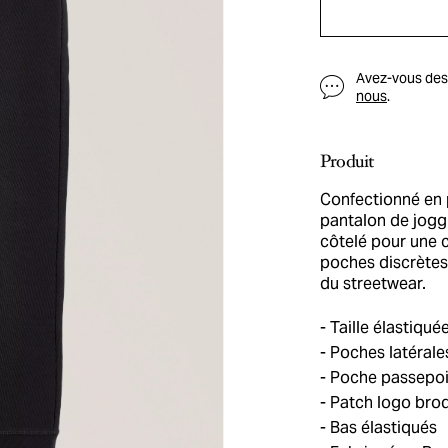
Avez-vous des q
nous
.
Produit
Confectionné en p
pantalon de joggi
côtelé pour une 
poches discrètes 
du streetwear.
Taille élastiqué
Poches latérale
Poche passepoilé
Patch logo brod
Bas élastiqués