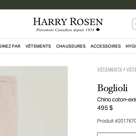
INEZ PAR
VÊTEMENTS
CHAUSSURES
ACCESSOIRES
HYG
Passer au contenu principal
VÊTEMENTS
VÊT
/
Boglioli
Chino coton-exte
495 $
Produit #201767