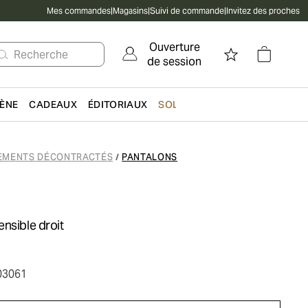
Mes commandes
|
Magasins
|
Suivi de commande
|
Invitez des proches
Ouverture
Recherche
de session
IÈNE
CADEAUX
ÉDITORIAUX
SOLDES
EMENTS DÉCONTRACTÉS
PANTALONS
/
nsible droit
03061