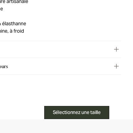
ure artisanale
ie
 élasthanne
ne, à froid
ours
Sélectionnez une taille