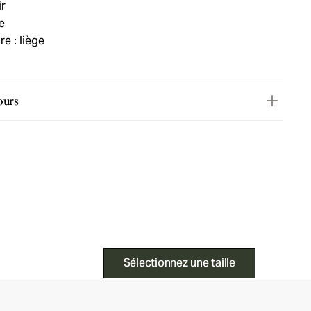
ir
e
e : liège
ours
Sélectionnez une taille