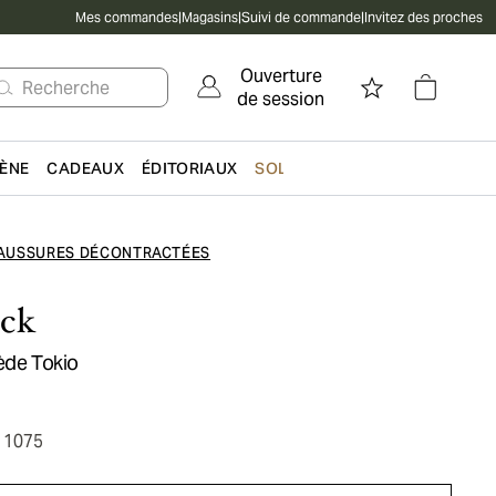
Mes commandes
|
Magasins
|
Suivi de commande
|
Invitez des proches
Ouverture
Recherche
de session
IÈNE
CADEAUX
ÉDITORIAUX
SOLDES
AUSSURES DÉCONTRACTÉES
ock
ède Tokio
11075