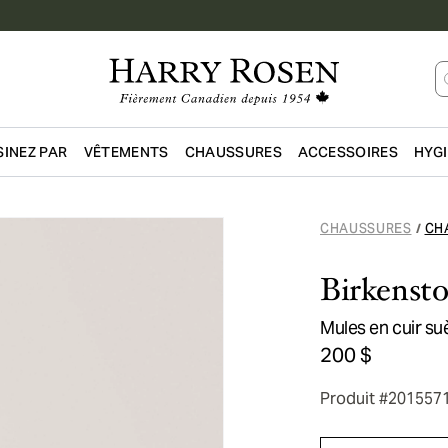
INEZ PAR
VÊTEMENTS
CHAUSSURES
ACCESSOIRES
HYG
Passer au contenu principal
CHAUSSURES
CH
/
Birkenst
Mules en cuir su
200 $
Produit #201557