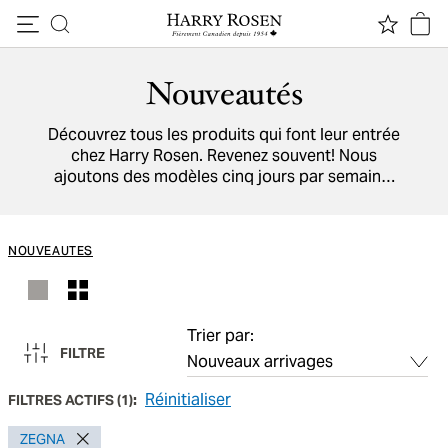
Passer au contenu
Nouveautés
Découvrez tous les produits qui font leur entrée
chez Harry Rosen. Revenez souvent! Nous
ajoutons des modèles cinq jours par semaine.
Parcourez aussi la liste de nos marques, qui
viennent de partout dans le monde.
NOUVEAUTES
Trier par:
FILTRE
Réinitialiser
FILTRES ACTIFS
(
1
):
ZEGNA