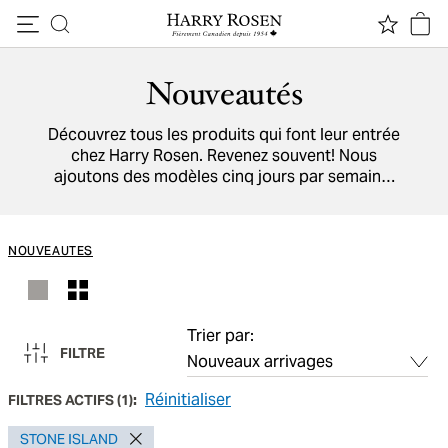
Passer au contenu
Nouveautés
Découvrez tous les produits qui font leur entrée
chez Harry Rosen. Revenez souvent! Nous
ajoutons des modèles cinq jours par semaine.
Parcourez aussi la liste de nos marques, qui
viennent de partout dans le monde.
NOUVEAUTES
Trier par:
FILTRE
Réinitialiser
FILTRES ACTIFS
(
1
):
STONE ISLAND