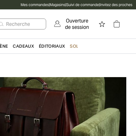
Mes commandes
|
Magasins
|
Suivi de commande
|
Invitez des proches
Ouverture
Recherche
de session
IÈNE
CADEAUX
ÉDITORIAUX
SOLDES