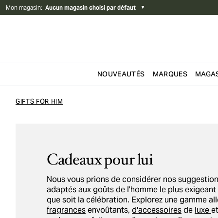
Mon magasin
:
Aucun magasin choisi par défaut
▼
NOUVEAUTÉS
MARQUES
MAGAS
Passer au contenu
GIFTS FOR HIM
Cadeaux pour lui
Nous vous prions de considérer nos suggestio
adaptés aux goûts de l'homme le plus exigeant d
que soit la célébration. Explorez une gamme a
fragrances
envoûtants,
d'accessoires
de
luxe
e