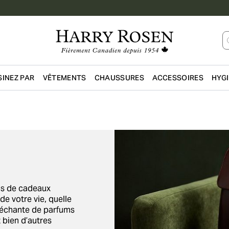
INEZ PAR
VÊTEMENTS
CHAUSSURES
ACCESSOIRES
HYG
Passer au contenu principal
ns de cadeaux
e votre vie, quelle
lléchante de parfums
t bien d’autres