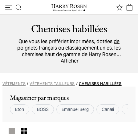
Passer au contenu
Chemises habillées
Que vous les préfériez imprimées, dotées
de
poignets français
ou classiquement unies, les
chemises haut de gamme de Harry Rosen
correspondent à vos attentes et à votre
Afficher
personnalité. Portez avec ou sans cravate les
créations de nos marques exceptionnelles
comme
Eton
,
ZEGNA
,
Emanuel Berg
et
TOM
VÊTEMENTS
/
VÊTEMENTS TAILLEURS
/
CHEMISES HABILLÉES
FORD
.
Magasiner par marques
Eton
BOSS
Emanuel Berg
Canali
TOM 