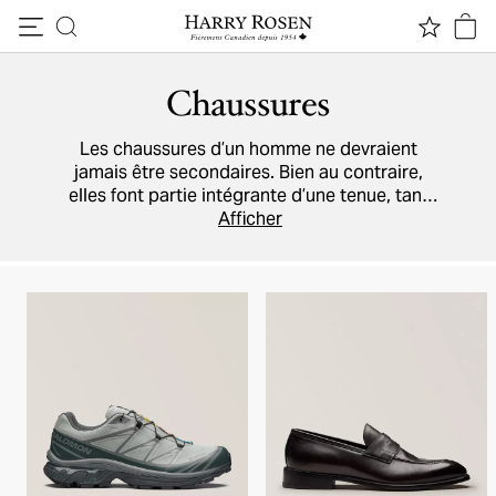
Passer au contenu
Chaussures
Les chaussures d’un homme ne devraient
jamais être secondaires. Bien au contraire,
elles font partie intégrante d’une tenue, tant
pour le travail que pour les congés et les
Afficher
grandes soirées. Chez Harry Rosen, vous
trouverez tous les modèles de qualité dont
vous avez besoin, par exemple
des baskets
,
des bottes sport
et des chaussures chics
fabriquées par des artisans italiens
chevronnés. Notre répertoire inclut les
marques
Prada
,
Ferragamo
,
Tod’s
, et plusieurs
autres.