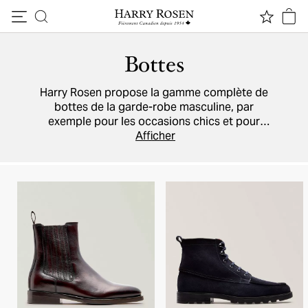
Passer au contenu
Bottes
Harry Rosen propose la gamme complète de
bottes de la garde-robe masculine, par
exemple pour les occasions chics et pour
l'hiver. Profitez entre autres des doublures en
Afficher
fourrure, de la résistance aux intempéries et
des cuirs
et
suèdes
de qualité des modèles
signés
Santoni
,
To Boot New York
,
Brunello
Cucinelli
et
Tod's
.