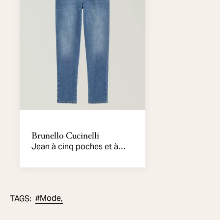
Brunello Cucinelli
Jean à cinq poches et à
teinture en pièce de coupe
amincie
#
Mode,
TAGS
: